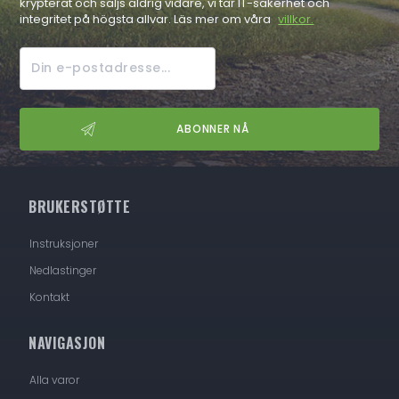
krypterat och säljs aldrig vidare, vi tar IT-säkerhet och
integritet på högsta allvar. Läs mer om våra
villkor.
BRUKERSTØTTE
Instruksjoner
Nedlastinger
Kontakt
NAVIGASJON
Alla varor