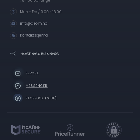
784 30 Borlänge
Man - Fre / 9:00 - 18:00
info@azom.no
Kontaktskjema
HURTIGKOBLINGER
E-POST
MESSENGER
FACEBOOK (SIDE)