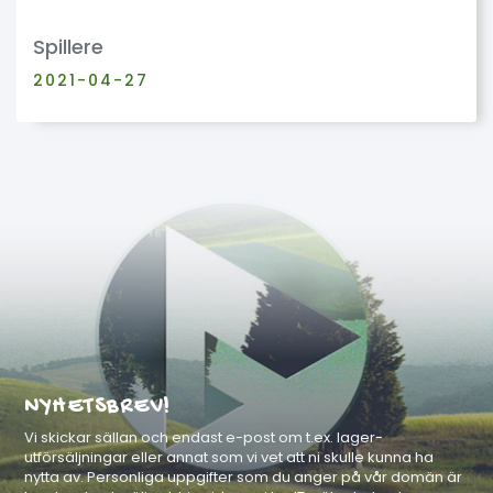
Spillere
2021-04-27
NYHETSBREV!
Vi skickar sällan och endast e-post om t.ex. lager-
utförsäljningar eller annat som vi vet att ni skulle kunna ha
nytta av. Personliga uppgifter som du anger på vår domän är