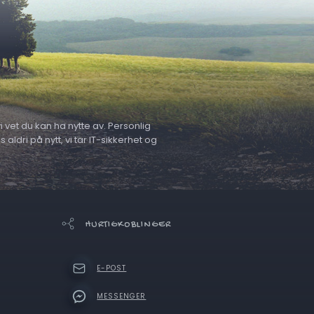
 vet du kan ha nytte av. Personlig
ldri på nytt, vi tar IT-sikkerhet og
HURTIGKOBLINGER
E-POST
MESSENGER