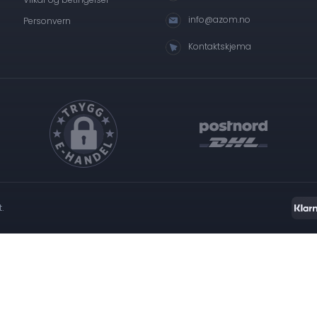
info@azom.no
Personvern
Kontaktskjema
t.