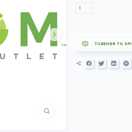
TILBEHØR TIL SPI
SALG
AZOM CARPLAY 
SALG
AZOM Premiu
(lavtniv
AZOM Ryggeka
SALG
AZOM Ryg
Nummerski