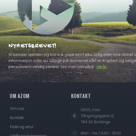
NYHETSBREVET!
Vi sender sjelden og bare e-post om f.eks. salg eller noe annet vi
informasjon som du oppgir på domenet vårt er kryptert og selges a
personvern veldig seriøst. Les mer om våre
vilkår.
OM AZOM
KONTAKT
Om oss
0605, Oslo
Tångringsgatan 6,
Kontakt
784 30 Borlänge
Frakt og retur
Man - Fre / 9:00 - 18:00
Vilkår og betingelser