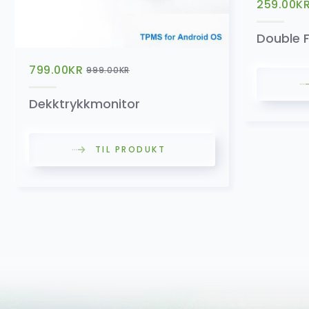
259.00
K
Double 
799.00
KR
999.00
KR
Dekktrykkmonitor
TIL PRODUKT