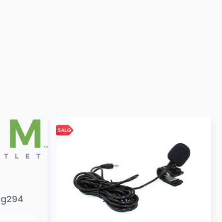
199.00
kr
SALG
ing294