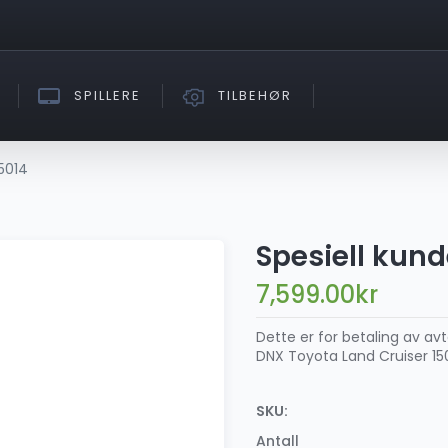
SPILLERE
TILBEHØR
g5014
Spesiell kund
7,599.00
kr
Dette er for betaling av avt
DNX Toyota Land Cruiser 15
SKU:
Antall