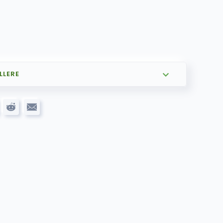
LLERE
799.00
kr
og ANDROID AUTO
1,599.00
kr
m DSP pakke
1,299.00
kr
åutgang)
1,999.00
kr
449.00
kr
mera
gekamera –
899.00
kr
lt trådløs
1,249.00
kr