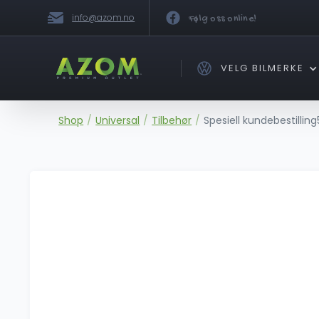
info@azom.no
Følg oss online!
VELG BILMERKE
Shop
/
Universal
/
Tilbehør
/
Spesiell kundebestillin