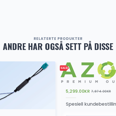
OBD2
RELATERTE PRODUKTER
ANDRE HAR OGSÅ SETT PÅ DISSE
SALG
5,299.00
KR
7,974.00
KR
Spesiell kundebestill