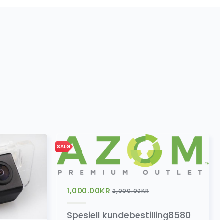
ingsadapter
499.00
kr
kamera)
199.00
kr
SALG
1,000.00
KR
2,000.00
KR
Spesiell kundebestilling8580