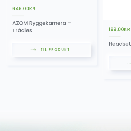
649.00
KR
AZOM Ryggekamera –
199.00
KR
Trådløs
Headset
TIL PRODUKT