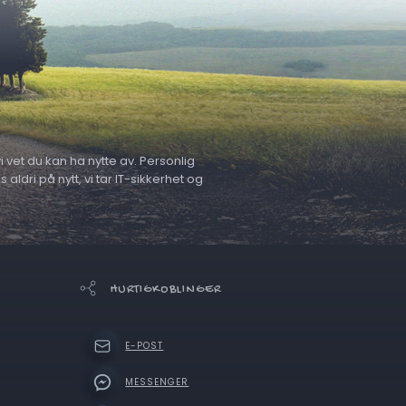
 vet du kan ha nytte av. Personlig
ldri på nytt, vi tar IT-sikkerhet og
HURTIGKOBLINGER
E-POST
MESSENGER