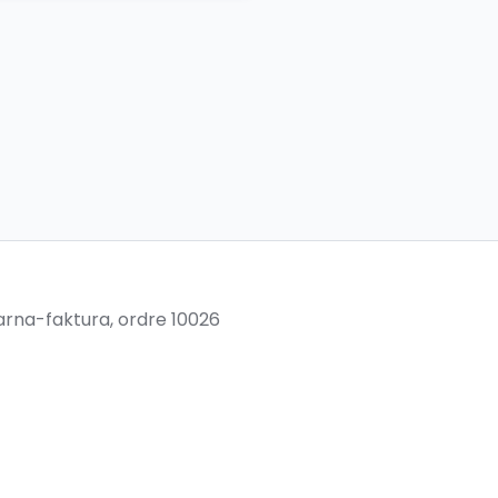
AZOM Ryggekam
DAB+
SALG
Dekktrykkmonit
SALG
Double Fakra A
Frontkamera
larna-faktura, ordre 10026
SALG
Full HD 1080P F
SALG
Headset Blueto