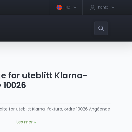
NO
Konto
e for uteblitt Klarna-
e 10026
talte for uteblitt Klarna-faktura, ordre 10026 Angående
Les mer