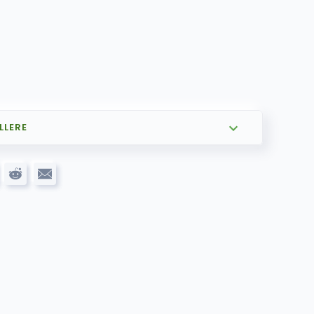
LLERE
799.00
kr
og ANDROID AUTO
1,599.00
kr
m DSP pakke
1,299.00
kr
åutgang)
1,999.00
kr
449.00
kr
mera
gekamera –
899.00
kr
lt trådløs
1,249.00
kr