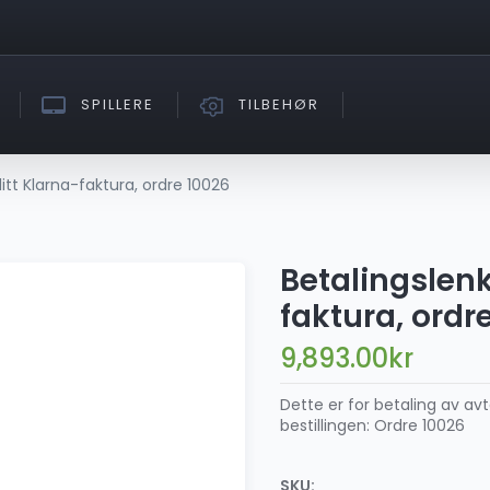
SPILLERE
TILBEHØR
litt Klarna-faktura, ordre 10026
Betalingslenk
faktura, ordr
9,893.00
kr
Dette er for betaling av av
bestillingen: Ordre 10026
SKU: