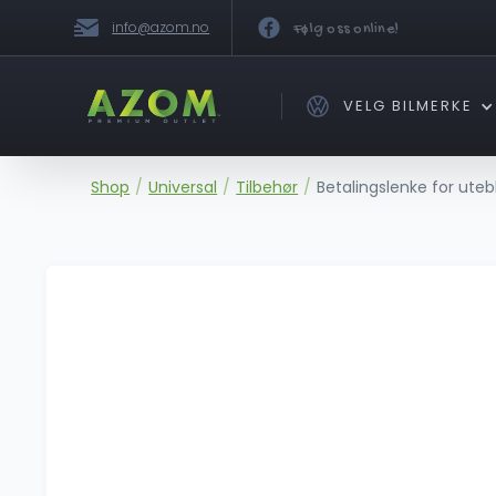
info@azom.no
Følg oss online!
VELG BILMERKE
Shop
/
Universal
/
Tilbehør
/
Betalingslenke for uteb