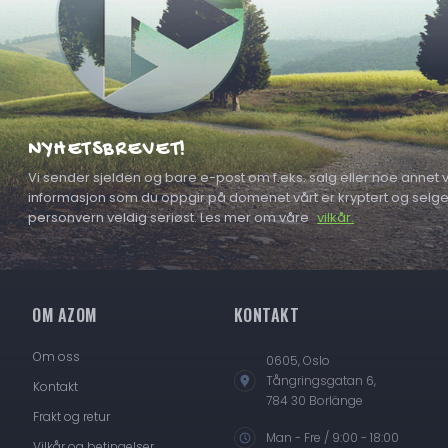
NYHETSBREVET!
Vi sender sjelden og bare e-post om f.eks. salg eller noe annet vi
informasjon som du oppgir på domenet vårt er kryptert og selges a
personvern veldig seriøst. Les mer om våre
vilkår.
OM AZOM
KONTAKT
Om oss
0605, Oslo
Tångringsgatan 6,
Kontakt
784 30 Borlänge
Frakt og retur
Man - Fre / 9:00 - 18:00
Vilkår og betingelser