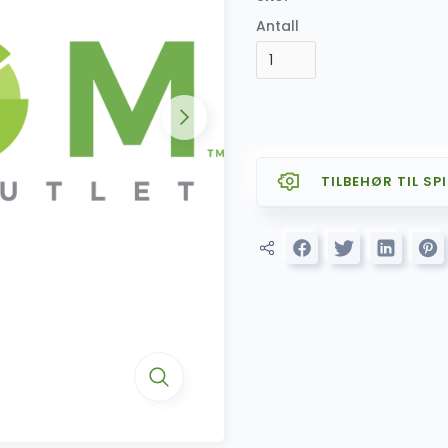
Antall
TILBEHØR TIL SPI
SALG
AZOM CARPLAY 
SALG
AZOM Premiu
(lavtniv
AZOM Ryggeka
SALG
AZOM Ryg
Nummerski