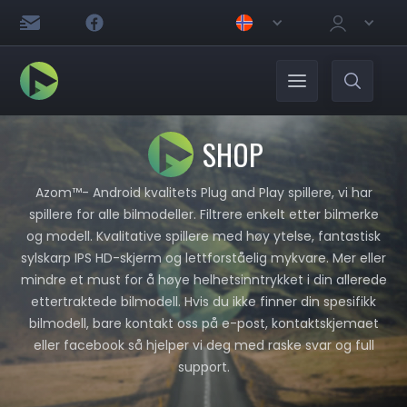
SHOP
Azom™- Android kvalitets Plug and Play spillere, vi har
spillere for alle bilmodeller. Filtrere enkelt etter bilmerke
og modell. Kvalitative spillere med høy ytelse, fantastisk
sylskarp IPS HD-skjerm og lettforståelig mykvare. Mer eller
mindre et must for å høye helhetsinntrykket i din allerede
ettertraktede bilmodell. Hvis du ikke finner din spesifikk
bilmodell, bare kontakt oss på e-post, kontaktskjemaet
eller facebook så hjelper vi deg med raske svar og full
support.