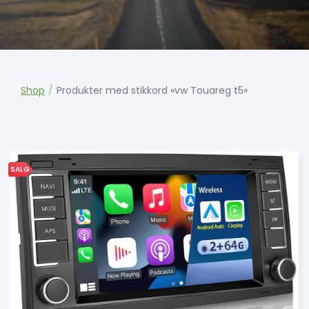
Shop
/
Produkter med stikkord «vw Touareg t5»
SALG