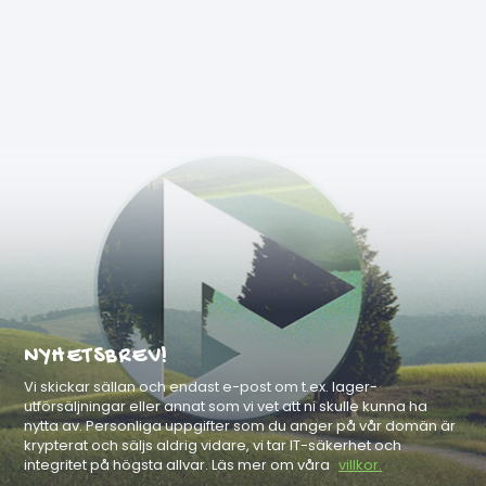
NYHETSBREV!
Vi skickar sällan och endast e-post om t.ex. lager-
utförsäljningar eller annat som vi vet att ni skulle kunna ha
nytta av. Personliga uppgifter som du anger på vår domän är
krypterat och säljs aldrig vidare, vi tar IT-säkerhet och
integritet på högsta allvar. Läs mer om våra
villkor.