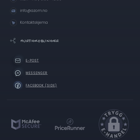
info@azom.no
Kontaktskjema
HURTIGKOBLINGER
E-POST
MESSENGER
FACEBOOK (SIDE)