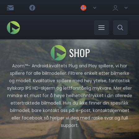
SHOP
Azom™- Android kvalitets Plug and Play spillere, vi har
spillere for alle bilmodeller. Filtrere enkelt etter bilmerke
og modell. Kvalitative spillere med høy ytelse, fantastisk
sylskarp IPS HD-skjerm og lettforståelig mykvare. Mer eller
mindre et must for å høye helhetsinntrykket i din allerede
ettertraktede bilmodell. Hvis du ikke finner din spesifikk
bilmodell, bare kontakt oss på e-post, kontaktskjemaet
eller facebook så hjelper vi deg med raske svar og full
support.