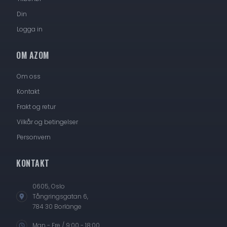
Din
Logga in
OM AZOM
Om oss
Kontakt
Frakt og retur
Vilkår og betingelser
Personvern
KONTAKT
0605, Oslo
Tångringsgatan 6,
784 30 Borlänge
Man - Fre / 9:00 - 18:00