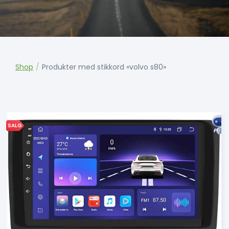
Shop
/
Produkter med stikkord «volvo s80»
SALG