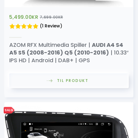
5,499.00
KR
7,699.00
KR
(1 Review)
AZOM RFX Multimedia Spiller |
AUDI A4 S4
A5 S5 (2008-2016) Q5 (2010-2016)
| 10.33″
IPS HD | Android | DAB+ | GPS
TIL PRODUKT
SALG