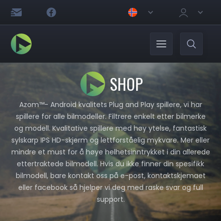
SHOP
Azom™- Android kvalitets Plug and Play spillere, vi har
spillere for alle bilmodeller. Filtrere enkelt etter bilmerke
og modell. Kvalitative spillere med høy ytelse, fantastisk
sylskarp IPS HD-skjerm og lettforståelig mykvare. Mer eller
mindre et must for å høye helhetsinntrykket i din allerede
ettertraktede bilmodell. Hvis du ikke finner din spesifikk
bilmodell, bare kontakt oss på e-post, kontaktskjemaet
eller facebook så hjelper vi deg med raske svar og full
support.