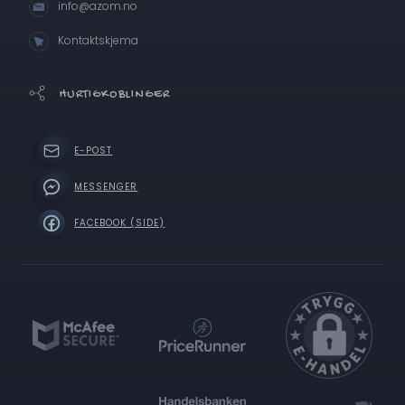
info@azom.no
Kontaktskjema
HURTIGKOBLINGER
E-POST
MESSENGER
FACEBOOK (SIDE)