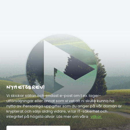
NYHETSBREV!
Vi skickar sällan och endast e-post om t.ex. lager-
utförsäljningar eller annat som vi vet att ni skulle kunna ha
nytta av. Personliga uppgifter som du anger på vår domän är
krypterat och säljs aldrig vidare, vi tar IT-säkerhet och
integritet på högsta allvar. Läs mer om våra
villkor.