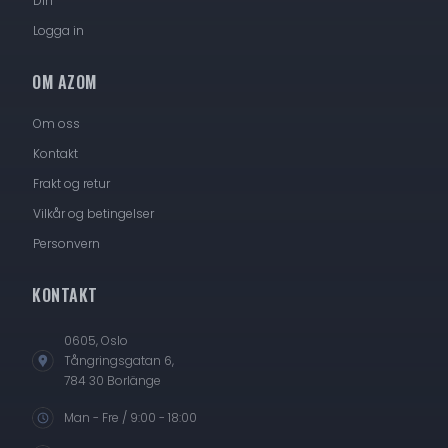
Din
Logga in
OM AZOM
Om oss
Kontakt
Frakt og retur
Vilkår og betingelser
Personvern
KONTAKT
0605, Oslo
Tångringsgatan 6,
784 30 Borlänge
Man - Fre / 9:00 - 18:00