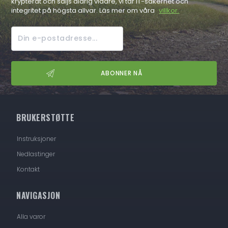
krypterat och säljs aldrig vidare, vi tar IT-säkerhet och
integritet på högsta allvar. Läs mer om våra
villkor.
BRUKERSTØTTE
Instruksjoner
Nedlastinger
Kontakt
NAVIGASJON
Alla varor