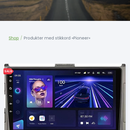
Shop
/
Produkter med stikkord «Pioneer»
SALG