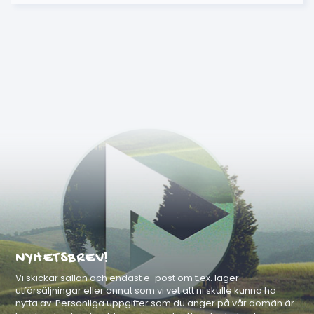
NYHETSBREV!
Vi skickar sällan och endast e-post om t.ex. lager-
utförsäljningar eller annat som vi vet att ni skulle kunna ha
nytta av. Personliga uppgifter som du anger på vår domän är