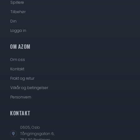
Spillere
Tilbehør
Din
Logga in
OM AZOM
Om oss
Kontakt
Frakt og retur
Vilkår og betingelser
Personvern
KONTAKT
0605, Oslo
Tångringsgatan 6,
784 30 Borlänge