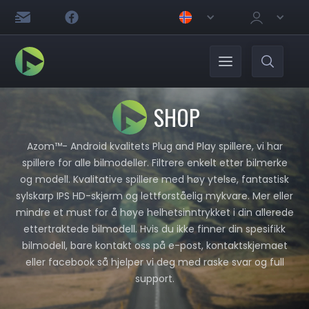
SHOP
Azom™- Android kvalitets Plug and Play spillere, vi har
spillere for alle bilmodeller. Filtrere enkelt etter bilmerke
og modell. Kvalitative spillere med høy ytelse, fantastisk
sylskarp IPS HD-skjerm og lettforståelig mykvare. Mer eller
mindre et must for å høye helhetsinntrykket i din allerede
ettertraktede bilmodell. Hvis du ikke finner din spesifikk
bilmodell, bare kontakt oss på e-post, kontaktskjemaet
eller facebook så hjelper vi deg med raske svar og full
support.