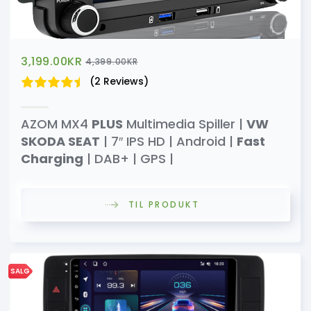
3,199.00
KR
4,399.00
KR
(2 Reviews)
AZOM MX4
PLUS
Multimedia Spiller |
VW
SKODA SEAT
| 7″ IPS HD | Android |
Fast
Charging
| DAB+ | GPS |
TIL PRODUKT
SALG