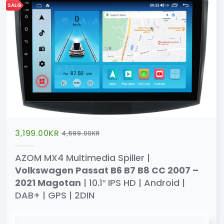
SALG
3,199.00
KR
4,599.00
KR
AZOM MX4 Multimedia Spiller |
Volkswagen Passat B6 B7 B8 CC 2007 –
2021 Magotan
| 10.1″ IPS HD | Android |
DAB+ | GPS | 2DIN