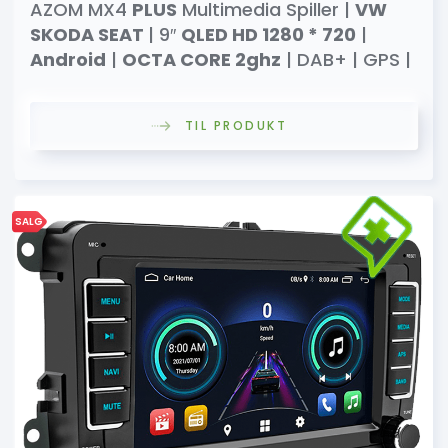
AZOM MX4
PLUS
Multimedia Spiller |
VW
SKODA SEAT
| 9″
QLED HD 1280 * 720
|
Android
|
OCTA CORE 2ghz
| DAB+ | GPS |
TIL PRODUKT
SALG