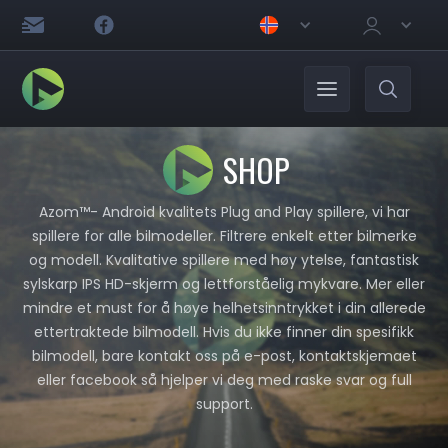
SHOP
Azom™- Android kvalitets Plug and Play spillere, vi har
spillere for alle bilmodeller. Filtrere enkelt etter bilmerke
og modell. Kvalitative spillere med høy ytelse, fantastisk
sylskarp IPS HD-skjerm og lettforståelig mykvare. Mer eller
mindre et must for å høye helhetsinntrykket i din allerede
ettertraktede bilmodell. Hvis du ikke finner din spesifikk
bilmodell, bare kontakt oss på e-post, kontaktskjemaet
eller facebook så hjelper vi deg med raske svar og full
support.