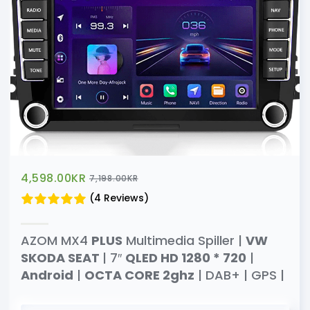
4,598.00
KR
7,198.00
KR
(4 Reviews)
AZOM MX4
PLUS
Multimedia Spiller |
VW
SKODA SEAT
| 7″
QLED HD 1280 * 720
|
Android
|
OCTA CORE 2ghz
| DAB+ | GPS |