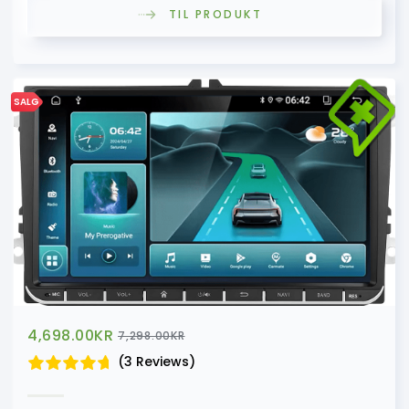
TIL PRODUKT
SALG
4,698.00
KR
7,298.00
KR
(3 Reviews)