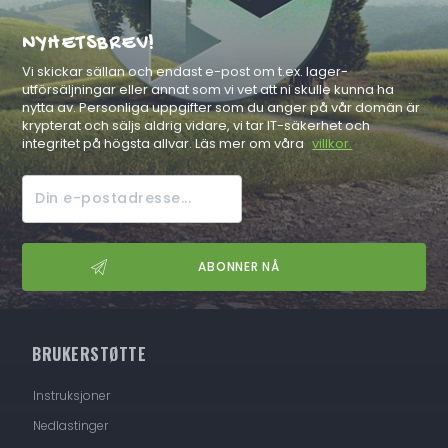
NYHETSBREV!
Vi skickar sällan och endast e-post om t.ex. lager-
utförsäljningar eller annat som vi vet att ni skulle kunna ha
nytta av. Personliga uppgifter som du anger på vår domän är
krypterat och säljs aldrig vidare, vi tar IT-säkerhet och
integritet på högsta allvar. Läs mer om våra
villkor.
BRUKERSTØTTE
Instruksjoner
Nedlastinger