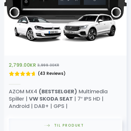
2,799.00
KR
3,999.00
KR
(43 Reviews)
AZOM MX4
(BESTSELGER)
Multimedia
Spiller |
VW SKODA SEAT
| 7″ IPS HD |
Android | DAB+ | GPS |
TIL PRODUKT