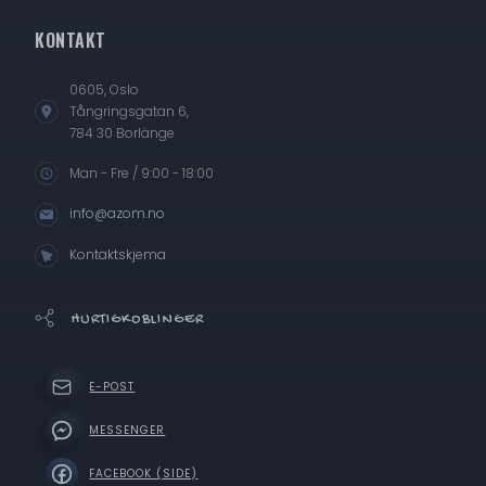
KONTAKT
0605, Oslo
Tångringsgatan 6,
784 30 Borlänge
Man - Fre / 9:00 - 18:00
info@azom.no
Kontaktskjema
HURTIGKOBLINGER
E-POST
MESSENGER
FACEBOOK (SIDE)